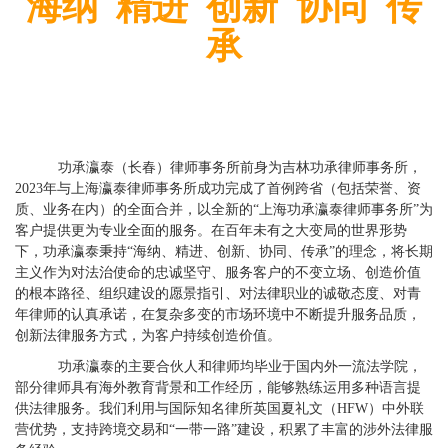
海纳 精进 创新 协同 传
承
功承瀛泰（长春）律师事务所前身为吉林功承律师事务所，
2023年与上海瀛泰律师事务所成功完成了首例跨省（包括荣誉、资
质、业务在内）的全面合并，以全新的“上海功承瀛泰律师事务所”为
客户提供更为专业全面的服务。在百年未有之大变局的世界形势
下，功承瀛泰秉持“海纳、精进、创新、协同、传承”的理念，将长期
主义作为对法治使命的忠诚坚守、服务客户的不变立场、创造价值
的根本路径、组织建设的愿景指引、对法律职业的诚敬态度、对青
年律师的认真承诺，在复杂多变的市场环境中不断提升服务品质，
创新法律服务方式，为客户持续创造价值。
功承瀛泰的主要合伙人和律师均毕业于国内外一流法学院，
部分律师具有海外教育背景和工作经历，能够熟练运用多种语言提
供法律服务。我们利用与国际知名律所英国夏礼文（
H
FW
）中外联
营优势，支持跨境交易和
“一带一路”建设，积累了丰富的涉外法律服