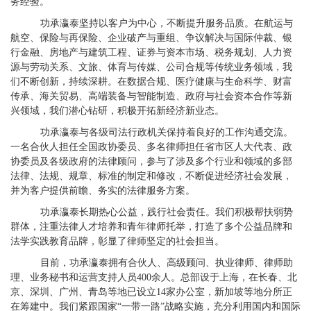
务经验。
功承瀛泰坚持以客户为中心，不断提升服务品质。在航运与
航空、保险与再保险、企业破产与重组、争议解决与国际仲裁、银
行金融、房地产与建筑工程、证券与资本市场、税务规划、人力资
源与劳动关系、文旅、体育与传媒、公司合规等传统业务领域，我
们不断创新，持续深耕。在数据合规、医疗健康与生命科学、财富
传承、海关贸易、高端装备与智能制造、政府与社会资本合作等新
兴领域，我们潜心钻研，积极开拓新经济新业态。
功承瀛泰与各级司法行政机关保持着良好的工作沟通交流。
一名合伙人担任全国政协委员、多名律师担任省市区人大代表、政
协委员及各级政府的法律顾问，参与了涉及多个行业和领域的多部
法律、法规、规章、标准的制定和修改，不断促进经济社会发展，
并为客户提供前瞻、务实的法律服务方案。
功承瀛泰长期热心公益，践行社会责任。我们积极帮扶弱势
群体，注重法律人才培养和青年律师托举，打造了多个公益品牌和
法学实践教育品牌，彰显了律师坚定的社会担当。
目前，功承瀛泰拥有合伙人、高级顾问、执业律师、律师助
理、业务秘书和运营支持人员
400余人。总部设于上海，在长春、北
京、深圳、广州、青岛等地已设立14家办公室，新加坡等地分所正
在筹建中。我们紧跟国家“一带一路”战略实施，充分利用国内和国际